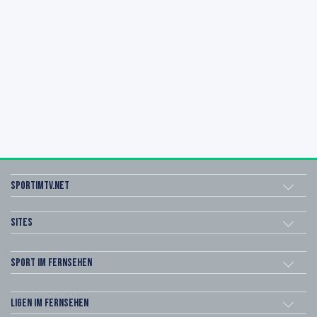
sportimtv.net
Sites
Sport im Fernsehen
Ligen im Fernsehen