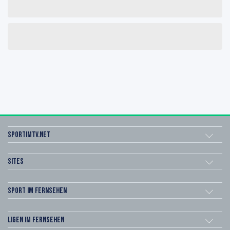
sportimtv.net
Sites
Sport im Fernsehen
Ligen im Fernsehen