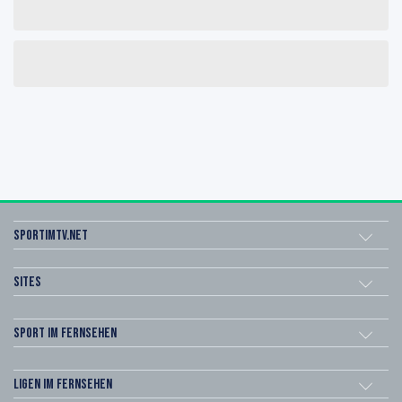
sportimtv.net
Sites
Sport im Fernsehen
Ligen im Fernsehen