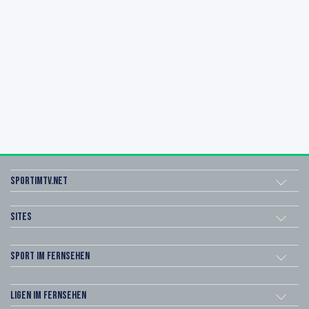
sportimtv.net
Sites
Sport im Fernsehen
Ligen im Fernsehen