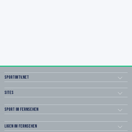
sportimtv.net
Sites
Sport im Fernsehen
Ligen im Fernsehen