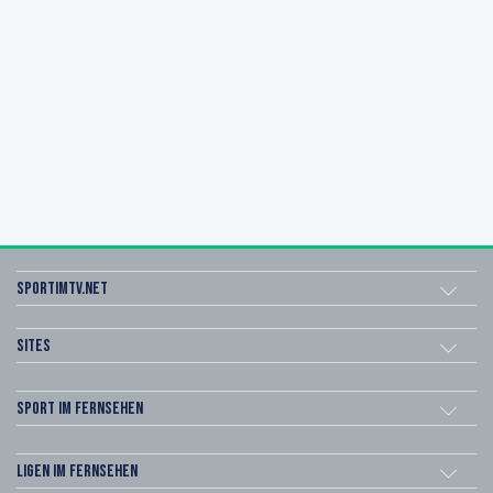
sportimtv.net
Sites
Sport im Fernsehen
Ligen im Fernsehen