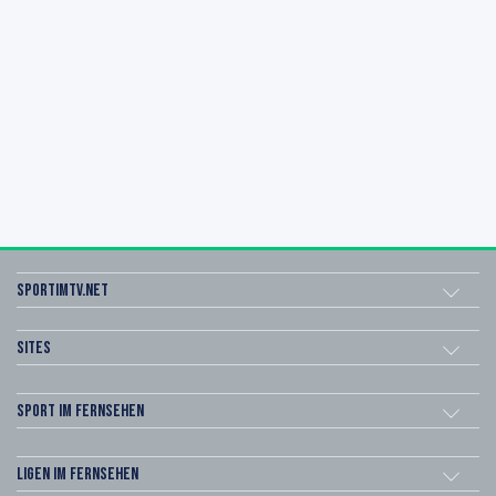
sportimtv.net
Sites
Sport im Fernsehen
Ligen im Fernsehen