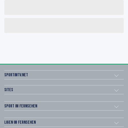
sportimtv.net
Sites
Sport im Fernsehen
Ligen im Fernsehen