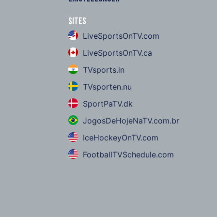
Sites
LiveSportsOnTV.com
LiveSportsOnTV.ca
TVsports.in
TVsporten.nu
SportPaTV.dk
JogosDeHojeNaTV.com.br
IceHockeyOnTV.com
FootballTVSchedule.com