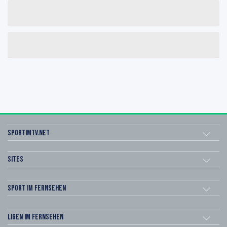
sportimtv.net
Sites
Sport im Fernsehen
Ligen im Fernsehen