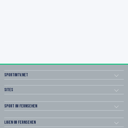
sportimtv.net
Sites
Sport im Fernsehen
Ligen im Fernsehen