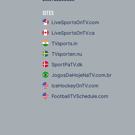
Sites
LiveSportsOnTV.com
LiveSportsOnTV.ca
TVsports.in
TVsporten.nu
SportPaTV.dk
JogosDeHojeNaTV.com.br
IceHockeyOnTV.com
FootballTVSchedule.com