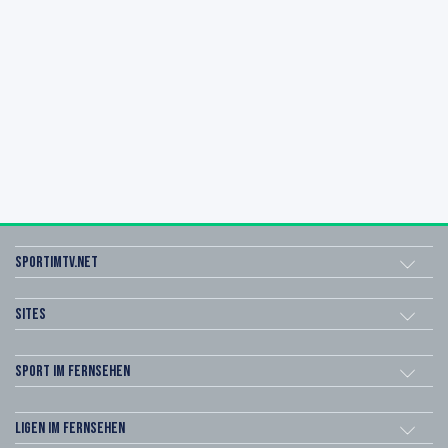
sportimtv.net
Sites
Sport im Fernsehen
Ligen im Fernsehen