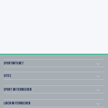
sportimtv.net
Sites
Sport im Fernsehen
Ligen im Fernsehen