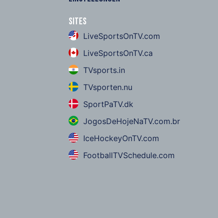
Sites
LiveSportsOnTV.com
LiveSportsOnTV.ca
TVsports.in
TVsporten.nu
SportPaTV.dk
JogosDeHojeNaTV.com.br
IceHockeyOnTV.com
FootballTVSchedule.com