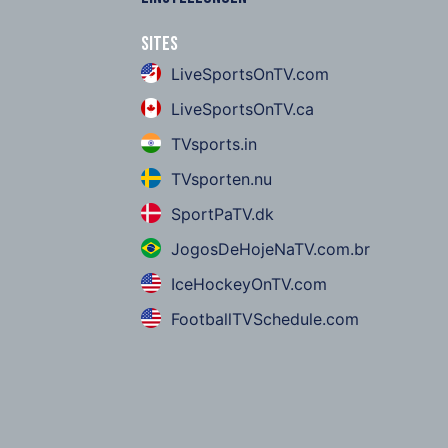
Sites
LiveSportsOnTV.com
LiveSportsOnTV.ca
TVsports.in
TVsporten.nu
SportPaTV.dk
JogosDeHojeNaTV.com.br
IceHockeyOnTV.com
FootballTVSchedule.com