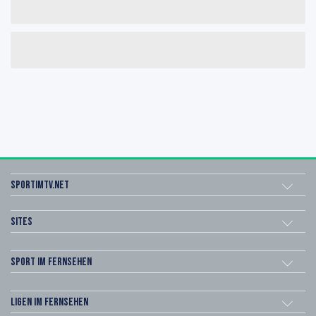
sportimtv.net
Sites
Sport im Fernsehen
Ligen im Fernsehen