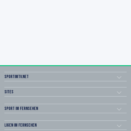
sportimtv.net
Sites
Sport im Fernsehen
Ligen im Fernsehen