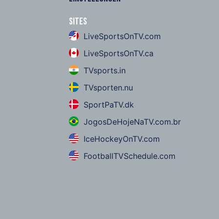
Sites
LiveSportsOnTV.com
LiveSportsOnTV.ca
TVsports.in
TVsporten.nu
SportPaTV.dk
JogosDeHojeNaTV.com.br
IceHockeyOnTV.com
FootballTVSchedule.com