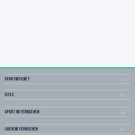
sportimtv.net
Sites
Sport im Fernsehen
Ligen im Fernsehen