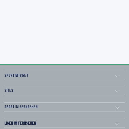
sportimtv.net
Sites
Sport im Fernsehen
Ligen im Fernsehen