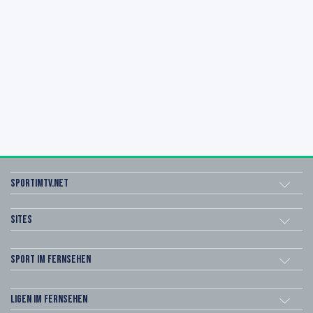
sportimtv.net
Sites
Sport im Fernsehen
Ligen im Fernsehen