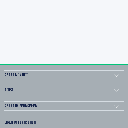
sportimtv.net
Sites
Sport im Fernsehen
Ligen im Fernsehen