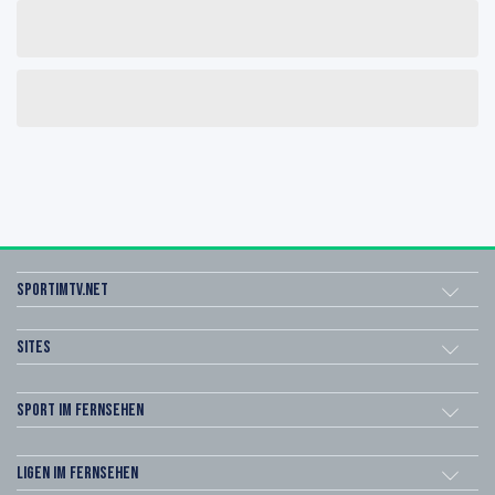
sportimtv.net
Sites
Sport im Fernsehen
Ligen im Fernsehen