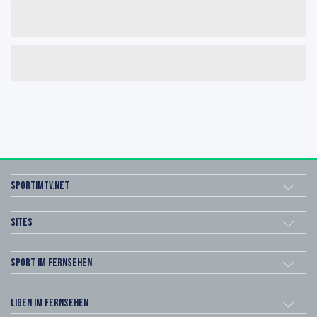
sportimtv.net
Sites
Sport im Fernsehen
Ligen im Fernsehen