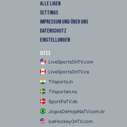
ALLE LIGEN
SETTINGS
IMPRESSUM UND ÜBER UNS
DATENSCHUTZ
EINSTELLUNGEN
Sites
LiveSportsOnTV.com
LiveSportsOnTV.ca
TVsports.in
TVsporten.nu
SportPaTV.dk
JogosDeHojeNaTV.com.br
IceHockeyOnTV.com