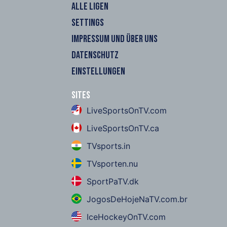
ALLE LIGEN
SETTINGS
IMPRESSUM UND ÜBER UNS
DATENSCHUTZ
EINSTELLUNGEN
Sites
LiveSportsOnTV.com
LiveSportsOnTV.ca
TVsports.in
TVsporten.nu
SportPaTV.dk
JogosDeHojeNaTV.com.br
IceHockeyOnTV.com