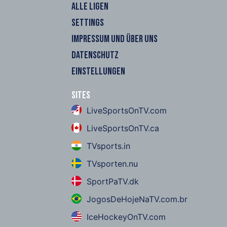
ALLE LIGEN
SETTINGS
IMPRESSUM UND ÜBER UNS
DATENSCHUTZ
EINSTELLUNGEN
Sites
LiveSportsOnTV.com
LiveSportsOnTV.ca
TVsports.in
TVsporten.nu
SportPaTV.dk
JogosDeHojeNaTV.com.br
IceHockeyOnTV.com