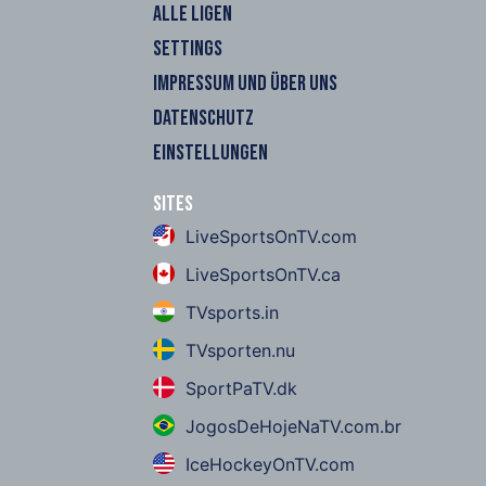
ALLE LIGEN
SETTINGS
IMPRESSUM UND ÜBER UNS
DATENSCHUTZ
EINSTELLUNGEN
Sites
LiveSportsOnTV.com
LiveSportsOnTV.ca
TVsports.in
TVsporten.nu
SportPaTV.dk
JogosDeHojeNaTV.com.br
IceHockeyOnTV.com