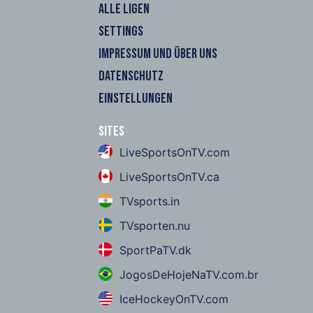
ALLE LIGEN
SETTINGS
IMPRESSUM UND ÜBER UNS
DATENSCHUTZ
EINSTELLUNGEN
Sites
LiveSportsOnTV.com
LiveSportsOnTV.ca
TVsports.in
TVsporten.nu
SportPaTV.dk
JogosDeHojeNaTV.com.br
IceHockeyOnTV.com