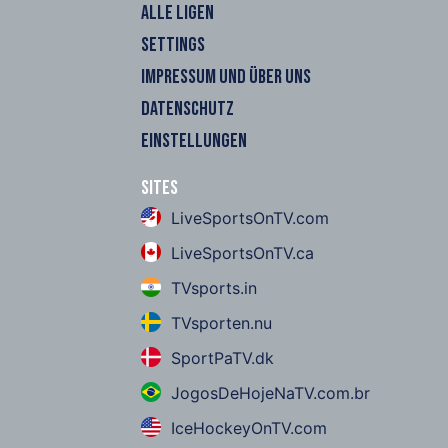
ALLE LIGEN
SETTINGS
IMPRESSUM UND ÜBER UNS
DATENSCHUTZ
EINSTELLUNGEN
Sites
LiveSportsOnTV.com
LiveSportsOnTV.ca
TVsports.in
TVsporten.nu
SportPaTV.dk
JogosDeHojeNaTV.com.br
IceHockeyOnTV.com