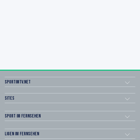
sportimtv.net
Sites
Sport im Fernsehen
Ligen im Fernsehen