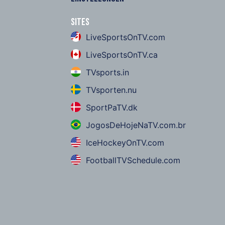
Sites
LiveSportsOnTV.com
LiveSportsOnTV.ca
TVsports.in
TVsporten.nu
SportPaTV.dk
JogosDeHojeNaTV.com.br
IceHockeyOnTV.com
FootballTVSchedule.com