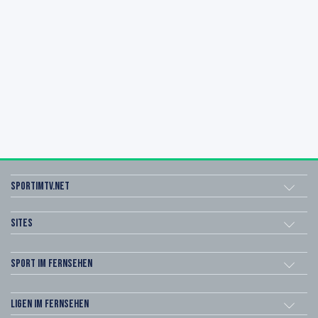
sportimtv.net
Sites
Sport im Fernsehen
Ligen im Fernsehen