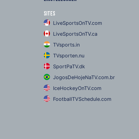
Sites
LiveSportsOnTV.com
LiveSportsOnTV.ca
TVsports.in
TVsporten.nu
SportPaTV.dk
JogosDeHojeNaTV.com.br
IceHockeyOnTV.com
FootballTVSchedule.com